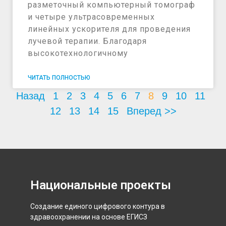
разметочный компьютерный томограф
и четыре ультрасовременных
линейных ускорителя для проведения
лучевой терапии. Благодаря
высокотехнологичному
ЧИТАТЬ ПОЛНОСТЬЮ
Назад
1
2
3
4
5
6
7
8
9
10
11
12
13
14
15
Вперед >>
Национальные проекты
Создание единого цифрового контура в
здравоохранении на основе ЕГИСЗ