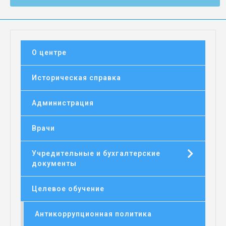
О центре
Историческая справка
Администрация
Врачи

Учредительные и бухгалтерские
документы
Целевое обучение
Антикоррупционная политика