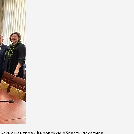
ьских центров» Кировскую область посетила