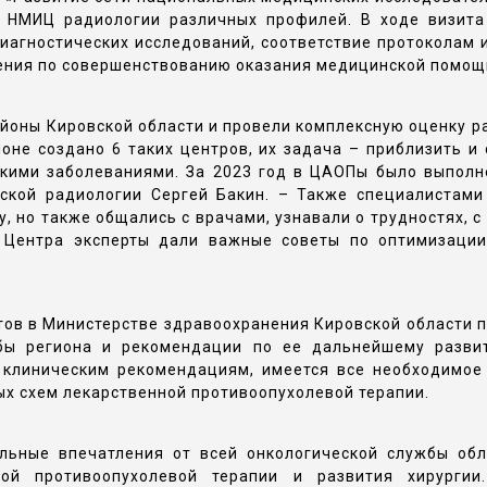
й НМИЦ радиологии различных профилей. В ходе визит
иагностических исследований, соответствие протоколам 
ения по совершенствованию оказания медицинской помощ
районы Кировской области и провели комплексную оценку 
оне создано 6 таких центров, их задача – приблизить и 
кими заболеваниями. За 2023 год в ЦАОПы было выполн
ской радиологии Сергей Бакин. – Также специалистам
у, но также общались с врачами, узнавали о трудностях, 
о Центра эксперты дали важные советы по оптимизации
ов в Министерстве здравоохранения Кировской области п
бы региона и рекомендации по ее дальнейшему развит
 клиническим рекомендациям, имеется все необходимое
х схем лекарственной противоопухолевой терапии.
льные впечатления от всей онкологической службы обл
ой противоопухолевой терапии и развития хирургии.