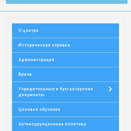
О центре
Историческая справка
Администрация
Врачи

Учредительные и бухгалтерские
документы
Целевое обучение
Антикоррупционная политика