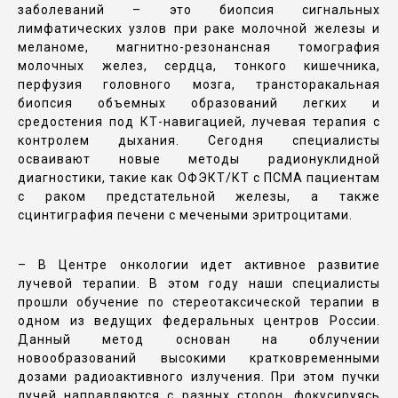
заболеваний – это биопсия сигнальных
лимфатических узлов при раке молочной железы и
меланоме, магнитно-резонансная томография
молочных желез, сердца, тонкого кишечника,
перфузия головного мозга, трансторакальная
биопсия объемных образований легких и
средостения под КТ-навигацией, лучевая терапия с
контролем дыхания. Сегодня специалисты
осваивают новые методы радионуклидной
диагностики, такие как ОФЭКТ/КТ с ПСМА пациентам
с раком предстательной железы, а также
сцинтиграфия печени с мечеными эритроцитами.
– В Центре онкологии идет активное развитие
лучевой терапии. В этом году наши специалисты
прошли обучение по стереотаксической терапии в
одном из ведущих федеральных центров России.
Данный метод основан на облучении
новообразований высокими кратковременными
дозами радиоактивного излучения. При этом пучки
лучей направляются с разных сторон, фокусируясь